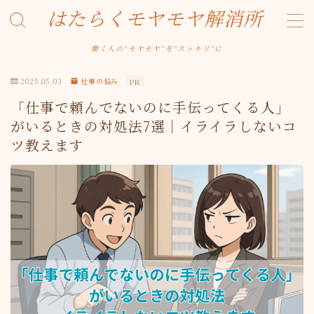
はたらくモヤモヤ解消所
MENU
働く人の"モヤモヤ"を"スッキリ"に
お問い合わせ
デモプリセット記事 #1
2025.05.03
仕事の悩み
PR
デモプリセット記事 #7
「仕事で頼んでないのに手伝ってくる人」
デモプリセット記事 Part02
がいるときの対処法7選｜イライラしないコ
プライバシーポリシー
ツ教えます
プライバシーポリシー
利用規約／特定商取引法に基づく表記
有料記事の決済完了ページ
運営者情報