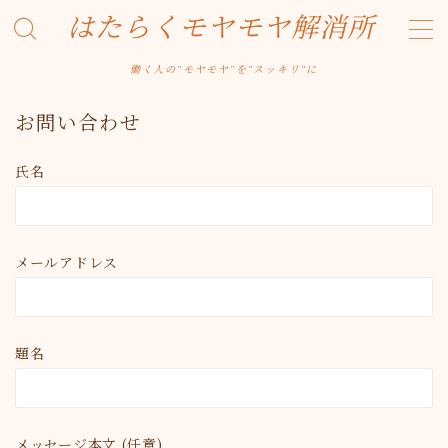
はたらくモヤモヤ解消所
MENU
働く人の"モヤモヤ"を"スッキリ"に
お問い合わせ
デモプリセット記事 #1
お問い合わせ
デモプリセット記事 #7
デモプリセット記事 Part02
氏名
プライバシーポリシー
プライバシーポリシー
利用規約／特定商取引法に基づく表記
有料記事の決済完了ページ
メールアドレス
運営者情報
題名
メッセージ本文 (任意)